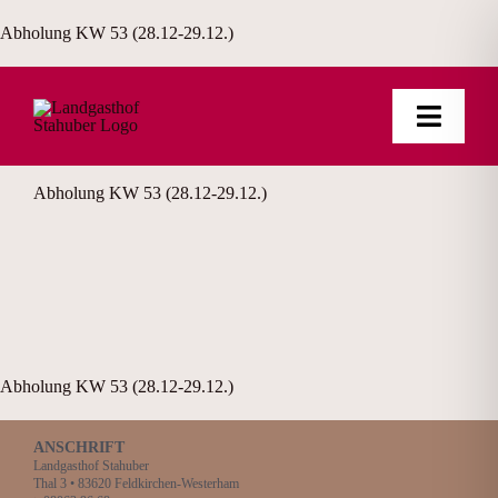
Zum
Abholung KW 53 (28.12-29.12.)
Inhalt
springen
Toggle
Naviga
Abholung KW 53 (28.12-29.12.)
TRADITION
FEIERN
RÄUME
NEUES
Abholung KW 53 (28.12-29.12.)
FOTOS
ANSCHRIFT
Landgasthof Stahuber
Thal 3 • 83620 Feldkirchen-Westerham