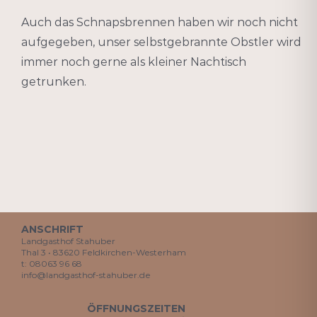
Auch das Schnapsbrennen haben wir noch nicht
aufgegeben, unser selbstgebrannte Obstler wird
immer noch gerne als kleiner Nachtisch
getrunken.
ANSCHRIFT
Landgasthof Stahuber
Thal 3 • 83620 Feldkirchen-Westerham
t: 08063 96 68
info@landgasthof-stahuber.de
ÖFFNUNGSZEITEN