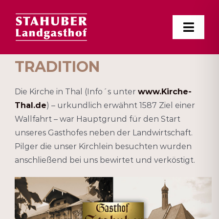
Zum
Inhalt
Toggl
springen
Navig
TRADITION
TRADITION
FEIERN
Die Kirche in Thal (Info´s unter
www.Kirche-
Thal.de
) – urkundlich erwähnt 1587 Ziel einer
RÄUME
Wallfahrt – war Hauptgrund für den Start
unseres Gasthofes neben der Landwirtschaft.
NEUES
Pilger die unser Kirchlein besuchten wurden
anschließend bei uns bewirtet und verköstigt.
FOTOS
KONTAKT