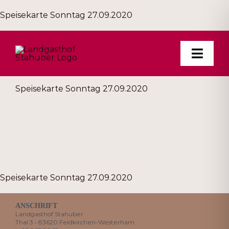
Zum
Speisekarte Sonntag 27.09.2020
Inhalt
springen
Toggl
Navig
Speisekarte Sonntag 27.09.2020
TRADITION
FEIERN
RÄUME
NEUES
Speisekarte Sonntag 27.09.2020
FOTOS
ANSCHRIFT
Landgasthof Stahuber
Thal 3 • 83620 Feldkirchen-Westerham